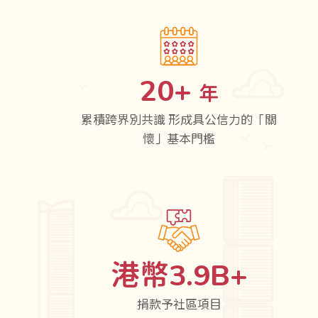
20
+
年
累積跨界別共識 形成具公信力的「關
懷」基本門檻
港幣
3.9
B+
捐款予社區項目