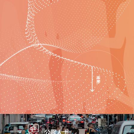
捲動
公眾人士