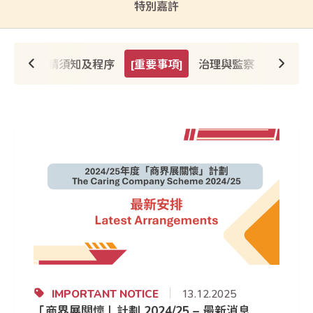
特別嘉許
機制
申請須知及程序
[
重要事項
]
治理與監察
實用資
IMPORTANT NOTICE
13.12.2025
「商界展關懷」計劃 2024/25 – 最新消息