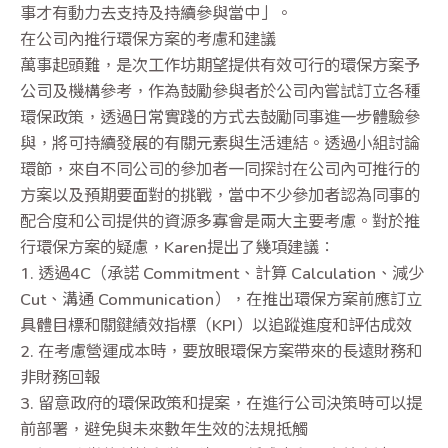
事才有動力去支持及持續參與當中」。
在公司內推行環保方案的考慮和建議
萬事起頭難，是次工作坊期望提供有效可行的環保方案予
公司及機構參考，作為鼓勵參與者於公司內嘗試訂立各種
環保政策，透過日常實踐的方式去鼓勵同事進一步體驗參
與，將可持續發展的有關元素與生活連結。透過小組討論
環節，來自不同公司的參加者一同探討在公司內可推行的
方案以及預期要面對的挑戰，當中不少參加者認為同事的
配合度和公司提供的資源多寡會是兩大主要考慮。對於推
行環保方案的疑慮，Karen提出了幾項建議：
1. 透過4C（承諾 Commitment、計算 Calculation、減少
Cut、溝通 Communication），在推出環保方案前應訂立
具體目標和關鍵績效指標（KPI）以追蹤進度和評估成效
2. 在考慮營運成本時，要放眼環保方案帶來的長遠財務和
非財務回報
3. 留意政府的環保政策和提案，在進行公司決策時可以提
前部署，避免與未來數年生效的法規抵觸