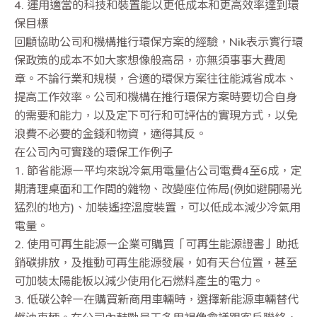
4. 運用適當的科技和裝置能以更低成本和更高效率達到環
保目標
回顧協助公司和機構推行環保方案的經驗，Nik表示實行環
保政策的成本不如大家想像般高昂，亦無須事事大費周
章。不論行業和規模，合適的環保方案往往能減省成本、
提高工作效率。公司和機構在推行環保方案時要切合自身
的需要和能力，以及定下可行和可評估的實現方式，以免
浪費不必要的金錢和物資，適得其反。
在公司內可實踐的環保工作例子
1. 節省能源—平均來說冷氣用電量佔公司電費4至6成，定
期清理桌面和工作間的雜物、改變座位佈局(例如避開陽光
猛烈的地方)、加裝遙控溫度裝置，可以低成本減少冷氣用
電量。
2. 使用可再生能源—企業可購買「可再生能源證書」助抵
銷碳排放，及推動可再生能源發展，如有天台位置，甚至
可加裝太陽能板以減少使用化石燃料產生的電力。
3. 低碳公幹—在購買新商用車輛時，選擇新能源車輛替代
燃油車輛。在公司內鼓勵員工多用視像會議跟客戶聯絡，