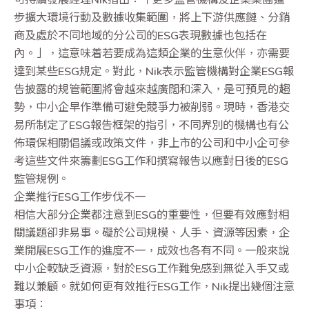
步擴大環境行動及數據收集範圍，將上下游供應鏈、分銷
商及處於不同地域的分公司的ESG表現數據也包括在
內。」，這意味着若要成為這類企業的生意伙伴，亦需要
達到某些ESG規定。對此，Nik表示監管機構對企業ESG報
告披露的規管範圍將會越來越廣闊和深入，是可預見的趨
勢，中小企早作準備可避免競爭力被削弱。現時，香港交
易所制定了ESG報告框架的指引，不同界別的機構也有公
佈環保相關倡議或政策文件，非上市的公司和中小企可參
考這些文件來籌劃ESG工作和撰寫報告以應對日後的ESG
監管規例。
企業推行ESG工作步伐不一
相信大部分企業都注意到ESG的重要性，但要有效應對相
關議題卻非易事。礙於公司規模、人手、資源等因素，企
業開展ESG工作的進度不一，成效也各有不同。一般來說
中小企較缺乏資源，對於ESG工作難免感到無從入手又或
難以兼顧。就如何更有效推行ESG工作，Nik提出幾個注意
事項：