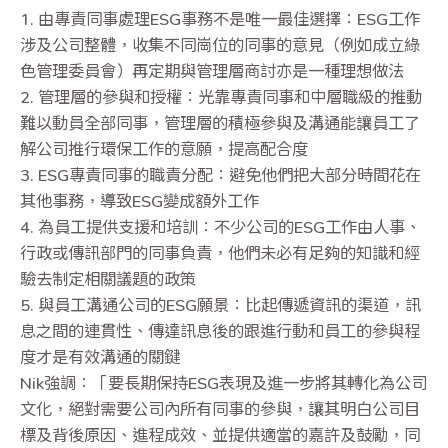
1. 由專責同事處理ESG事務不是唯一最佳選擇：ESG工作
涉及公司整體，收集不同崗位的同事的意見（例如成立綠
色管理委員會）再定期與管理層商討亦是一種理想做法
2. 管理層的參與和授權：光靠專責同事和中層職級的推動
難以動員全部同事，管理層的積極參與及溝通能讓員工了
解公司推行環保工作的意願，提高配合度
3. ESG專責同事的職責分配：避免他們把大部分時間花在
其他事務，導致ESG變成額外工作
4. 為員工提供支援和培訓：不少公司的ESG工作由人事、
行政或傳訊部門的同事負責，他們未必有足夠的知識和經
驗去制定相關議題的政策
5. 與員工溝通公司的ESG願景：比起傳遞資訊的渠道，訊
息之間的連貫性、傳達訊息後的跟進行動和員工的參與程
度才是有效溝通的關鍵
Nik強調：「要長期保持ESG表現及進一步將其轉化為公司
文化，絕對需要公司內所有同事的參與，讓其明白公司目
標及背後原因、進程成效、並提供適當的嘉許及鼓勵，同