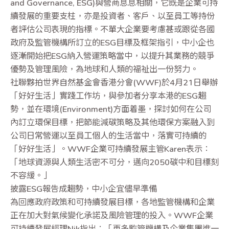
and Governance, ESG)與營商息息相關，它既是企業可持
續發展的重要支柱，亦是投資者、客戶、以至員工等持份
者評估公司表現的指標。不單大企業要考慮甚或跟從各國
政府及監管機構所訂立的ESG目標及框架指引，中小企也
逐漸開始把ESG納入營運策略當中，以提升其業務的競爭
優勢及管理風險，為地球和人類的福祉出一份努力。
社聯夥拍世界自然基金會香港分會(WWF)於4月21日舉辦
「好好生活」實踐工作坊，與參加者分享本港的ESG趨
勢，並在環境(Environment)方面着墨，探討如何在公司
內訂立環保目標，把節能減碳策略及其他環保方案融入到
公司日常營運以至員工個人的生活當中，落實可持續的
「好好生活」。WWF企業可持續發展主管Karen表示：
「地球資源與人類生活密不可分，邁向2050碳中和目標刻
不容緩。」
披露ESG報告成趨勢，中小企宜儘早準備
為回應政府政策和可持續發展目標，各地監管機構和企業
正在加大對氣候變化承諾及風險管理的投入。WWF企業
可持續發展經理Nik指出：「更多監管機構及企業集團進一