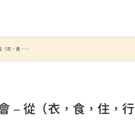
安心工作間系列分享會 – 從（衣，食，住，行）支援在職照顧者
會 – 從（衣，食，住，