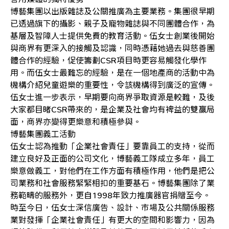
博藝集團以出版雜誌及公關推廣為主要業務。集團很早期
已透過旗下的攝影、親子及寵物雜誌與不同團體合作，為
基層及智障人士提供免費的教育活動。伍女士創業後開始
與商界有更深入的接觸及認識，同時憑藉她過去與慈善團
體合作的經驗，促使籌劃CSR項目時更容易觸發化學作
用。而伍女士最難忘的經驗，是在一個地產商的活動中為
機構介紹兒童遊樂的重要性，令該機構得到廣泛的宣傳。
伍女士進一步表示，早期要向商界爭取資源是較難，及後
大家都目睹CSR帶來的，是企業及社會均有裨益的雙贏局
面，商界亦變得更樂意和積極參與。
博藝集團義工活動
伍女士認為推動「企業社會責任」要靠員工的支持，從而
建立良好及正面的公司文化，博藝義工隊成立多年，員工
樂意做義工，對他們在工作方面有積極作用，他們是把公
司業務和社會服務緊緊相扣的重要基石。博藝集團除了業
務範疇的服務外，更自1998年致力推廣器官捐贈至今。
時至今日，伍女士深信廣告、設計、市場及公共關係服務
業對發揮「企業社會責任」有更大的空間和影響力，因為