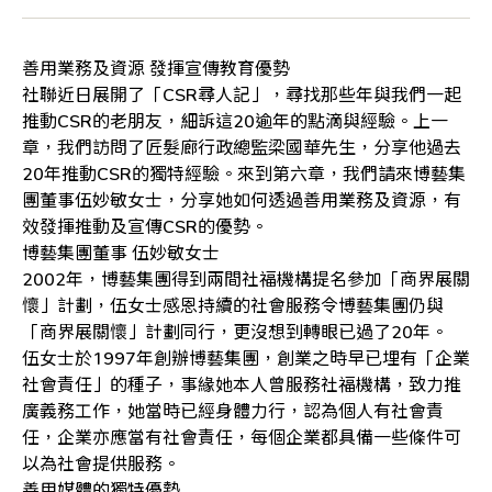
善用業務及資源 發揮宣傳教育優勢
社聯近日展開了「CSR尋人記」，尋找那些年與我們一起
推動CSR的老朋友，細訴這20逾年的點滴與經驗。上一
章，我們訪問了匠髮廊行政總監梁國華先生，分享他過去
20年推動CSR的獨特經驗。來到第六章，我們請來博藝集
團董事伍妙敏女士，分享她如何透過善用業務及資源，有
效發揮推動及宣傳CSR的優勢。
博藝集團董事 伍妙敏女士
2002年，博藝集團得到兩間社福機構提名參加「商界展關
懷」計劃，伍女士感恩持續的社會服務令博藝集團仍與
「商界展關懷」計劃同行，更沒想到轉眼已過了20年。
伍女士於1997年創辦博藝集團，創業之時早已埋有「企業
社會責任」的種子，事緣她本人曾服務社福機構，致力推
廣義務工作，她當時已經身體力行，認為個人有社會責
任，企業亦應當有社會責任，每個企業都具備一些條件可
以為社會提供服務。
善用媒體的獨特優勢