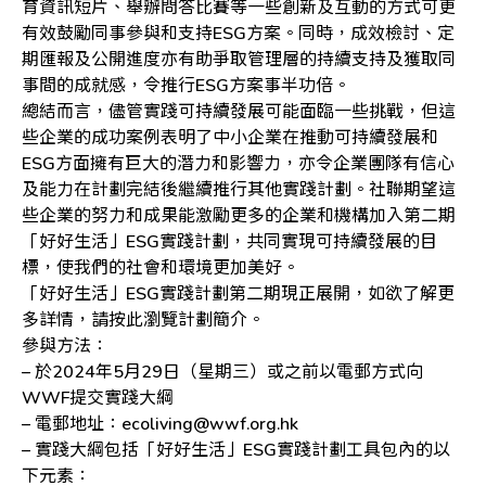
育資訊短片、舉辦問答比賽等一些創新及互動的方式可更
有效鼓勵同事參與和支持ESG方案。同時，成效檢討、定
期匯報及公開進度亦有助爭取管理層的持續支持及獲取同
事間的成就感，令推行ESG方案事半功倍。
總結而言，儘管實踐可持續發展可能面臨一些挑戰，但這
些企業的成功案例表明了中小企業在推動可持續發展和
ESG方面擁有巨大的潛力和影響力，亦令企業團隊有信心
及能力在計劃完結後繼續推行其他實踐計劃。社聯期望這
些企業的努力和成果能激勵更多的企業和機構加入第二期
「好好生活」ESG實踐計劃，共同實現可持續發展的目
標，使我們的社會和環境更加美好。
「好好生活」ESG實踐計劃第二期現正展開，如欲了解更
多詳情，請按此瀏覽計劃簡介。
參與方法：
– 於2024年5月29日（星期三）或之前以電郵方式向
WWF提交實踐大綱
– 電郵地址：ecoliving@wwf.org.hk
– 實踐大綱包括「好好生活」ESG實踐計劃工具包內的以
下元素：