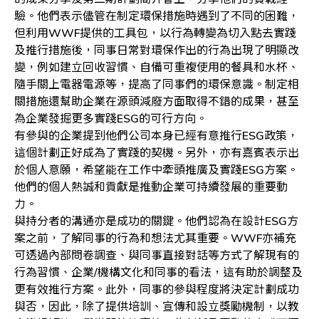
驗。他們表示儘管在制定環保措施時遇到了不同的困難，
但利用WWF提供的工具包，以行為轉變為切入點去實踐
及推行措施後，同事日常對環保作出的行為出現了明顯改
變，例如建立回收習慣、自備可重複使用的餐具和水杯、
隨手關上電器電源等，提高了同事們的環保意識。制定相
關措施還幫助企業在源頭減廢方面取得不錯的成果，甚至
為企業發掘更多實踐ESG的可行方向。
有參與的企業提到他們公司本身已經有意推行ESG政策，
這個計劃正好成為了實踐的契機。另外，亦有嘉賓表示出
於個人意願，希望能在工作中牽頭推廣及實踐ESG方案。
他們的個人熱誠和貢獻是推動企業可持續發展的重要動
力。
與持分者的溝通亦是成功的關鍵。他們認為在設計ESG方
案之前，了解同事的行為和想法尤其重要。WWF亦補充
可透過內部問卷調查、與同事直接對話等方式了解現有的
行為習慣、企業/機構文化和同事的看法，這有助於調整及
更有效推行方案。此外，同事的參與程度將決定計劃成功
與否，因此，除了提供培訓、宣傳和設立獎勵機制，以教