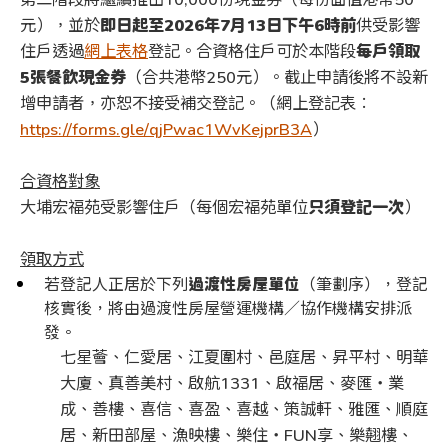
元），並於
即日起至2026年7月13日下午6時前
供受影響
住戶透過
網上表格
登記。合資格住戶可於本階段
每戶領取
5張餐飲現金券
（合共港幣250元）。截止申請後將不設新
增申請者，亦恕不接受補交登記。（網上登記表︰
https://forms.gle/qjPwac1WvKejprB3A
）
合資格對象
大埔宏福苑受影響住戶（每個宏福苑單位
只須
登記
一次
）
領取方式
若登記人正居於下列
過渡性房屋單位
（筆劃序），登記
核實後，將由過渡性房屋營運機構／協作機構安排派
發。
七星薈、仁愛居、江夏圍村、邑庭居、昇平村、明華
大廈、真善美村、啟航1331、啟福居、麥匯‧業
成、善樓、喜信、喜盈、喜越、策誠軒、雅匯、順庭
居、新田部屋、漁映樓、樂住‧FUN享、樂翹樓、